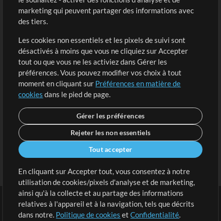
marketing qui peuvent partager des informations avec
Contenu gratuit
S'inscrire
des tiers.
Demander les pistes
Voir le panier
Les cookies non essentiels et les pixels de suivi sont
désactivés à moins que vous ne cliquiez sur Accepter
Extras
tout ou que vous ne les activiez dans Gérer les
Sessions
préférences. Vous pouvez modifier vos choix à tout
Soumettre votre contenu
moment en cliquant sur
Préférences en matière de
cookies
dans le pied de page.
Listes de lecture
Conférence MT
Gérer les préférences
Rejeter les non essentiels
Tout accepter
En cliquant sur Accepter tout, vous consentez à notre
utilisation de cookies/pixels d'analyse et de marketing,
ainsi qu'à la collecte et au partage des informations
relatives à l'appareil et à la navigation, tels que décrits
dans notre.
Politique de cookies
et
Confidentialité
.