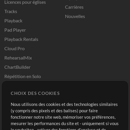
Licences pour églises
Carrières
Tracks
Nouvelles
Playback
Pad Player
Playback Rentals
Cloud Pro
RehearsalMix
ChartBuilder
Répétition en Solo
Chart Pro
CHOIX DES COOKIES
Modèles ProPresenter
Sons
Nous utilisons des cookies et des technologies similaires
(y compris des pixels et des balises) pour faire
fonctionner notre site web, mémoriser vos préférences,
Boutique
Compte
mesurer les performances du site et - uniquement si vous
Acheter des crédits
Connexion
le souhaitez - activer des fonctions d'analyse et de