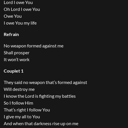
Lord I owe You
Oh Lord I owe You
Owe You
I owe You my life
Refrain
No weapon formed against me
Shall prosper
It won’t work
Couplet 1
They said no weapon that’s formed against
Will destroy me
I know the Lord is fighting my battles
So I follow Him
That’s right I follow You
I give my all to You
And when that darkness rise up on me