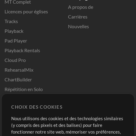
MT Complet
A propos de
Licences pour églises
Carrières
Tracks
Nouvelles
Playback
Pad Player
Playback Rentals
Cloud Pro
RehearsalMix
ChartBuilder
Répétition en Solo
Chart Pro
CHOIX DES COOKIES
Modèles ProPresenter
Sons
Nous utilisons des cookies et des technologies similaires
(y compris des pixels et des balises) pour faire
fonctionner notre site web, mémoriser vos préférences,
Boutique
Compte