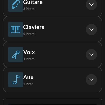
Guitare
3 Pistes
Boucle synthé
Basse Synthé
Guitare acoustique
Claviers
5 Pistes
Guitare électrique 1
Piano
Voix
4 Pistes
Guitare électrique 2
Clavier 1
Ténor
Aux
1 Piste
Clavier 2
Choristes
Vox FX