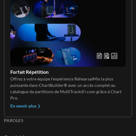
Clavier 3
Choristes 2
Clavier 4
Choristes FX
Forfait Répétition
Offrez à votre équipe l'expérience RehearsalMix la plus
puissante dans ChartBuilder® avec un accès complet au
catalogue de partitions de MultiTracksFr.com grâce à Chart
Pro.
En savoir plus
PAROLES