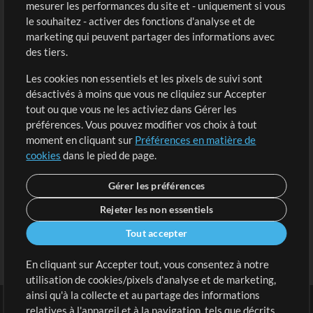
mesurer les performances du site et - uniquement si vous
Acheter des crédits
Connexion
le souhaitez - activer des fonctions d'analyse et de
marketing qui peuvent partager des informations avec
Contenu gratuit
S'inscrire
des tiers.
Demander les pistes
Voir le panier
Les cookies non essentiels et les pixels de suivi sont
désactivés à moins que vous ne cliquiez sur Accepter
Extras
tout ou que vous ne les activiez dans Gérer les
Sessions
préférences. Vous pouvez modifier vos choix à tout
Soumettre votre contenu
moment en cliquant sur
Préférences en matière de
cookies
dans le pied de page.
Listes de lecture
Conférence MT
Gérer les préférences
Rejeter les non essentiels
Tout accepter
En cliquant sur Accepter tout, vous consentez à notre
utilisation de cookies/pixels d'analyse et de marketing,
ainsi qu'à la collecte et au partage des informations
relatives à l'appareil et à la navigation, tels que décrits