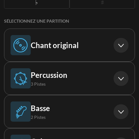
SÉLECTIONNEZ UNE PARTITION
Chant original
Chant original
Percussion
3 Pistes
Batterie (Live)
Basse
2 Pistes
Boucle
Basse