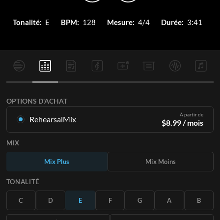
Tonalité:
E
BPM:
128
Mesure:
4/4
Durée:
3:41
OPTIONS D'ACHAT
À partir de
RehearsalMix
$
8.99
/ mois
Mixages créés à partir de l'enregistrement original.
MIX
Disponible dans les 12 tonalités avec des Mix Plus et Moins
pour chaque partition et le chant original.
Mix Plus
Mix Moins
En savoir plus
TONALITÉ
S'ABONNER
C
D
E
F
G
A
B