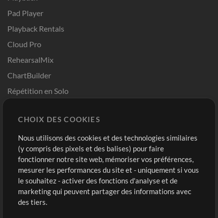
Pad Player
Playback Rentals
Cloud Pro
RehearsalMix
ChartBuilder
Répétition en Solo
Chart Pro
CHOIX DES COOKIES
Modèles ProPresenter
Sons
Nous utilisons des cookies et des technologies similaires
(y compris des pixels et des balises) pour faire
fonctionner notre site web, mémoriser vos préférences,
Boutique
Compte
mesurer les performances du site et - uniquement si vous
Acheter des crédits
Connexion
le souhaitez - activer des fonctions d'analyse et de
marketing qui peuvent partager des informations avec
Contenu gratuit
S'inscrire
des tiers.
Demander les pistes
Voir le panier