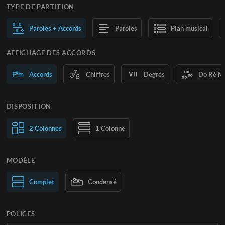
TYPE DE PARTITION
Paroles + Accords
Paroles
Plan musical
AFFICHAGE DES ACCORDS
Accords
Chiffres
Degrés
Do Ré M
DISPOSITION
2 Colonnes
1 Colonne
MODÈLE
Normal
Complet
Large
Condensé
POLICES