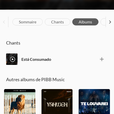
Sommaire
Chants
Albums
Bio
Chants
Está Consumado
Autres albums de PIBB Music