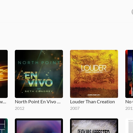
North Point Live: Awake
North Point En Vivo Con Seth Condrey
Louder Than Creation
No 
2012
2007
201