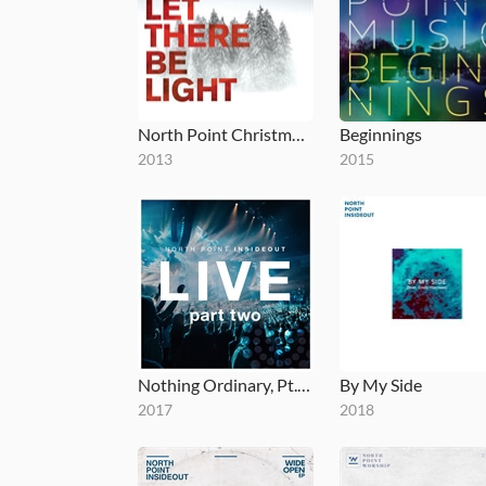
North Point Christmas: Let There Be Light
Beginnings
2013
2015
Nothing Ordinary, Pt. 2 (Live)
By My Side
2017
2018