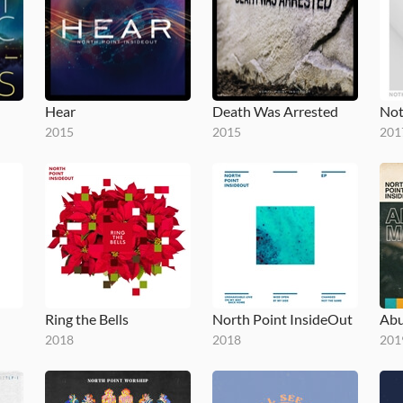
Hear
Death Was Arrested
Not
2015
2015
201
Ring the Bells
North Point InsideOut
Abu
2018
2018
201