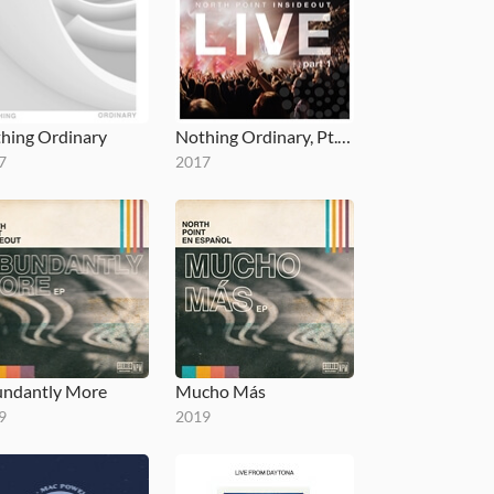
hing Ordinary
Nothing Ordinary, Pt. 1 (Live)
7
2017
ndantly More
Mucho Más
9
2019