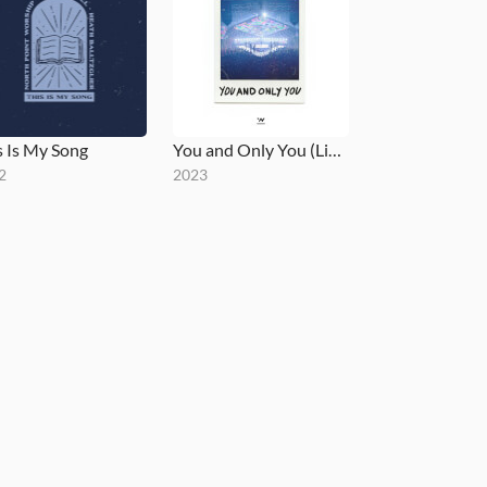
s Is My Song
You and Only You (Live from Daytona)
2
2023