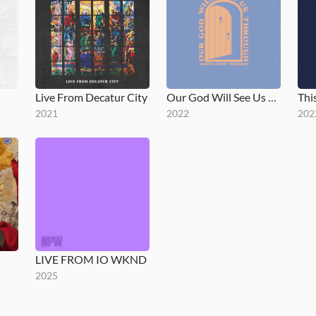
Live From Decatur City
Our God Will See Us Through
Thi
2021
2022
202
LIVE FROM IO WKND
2025