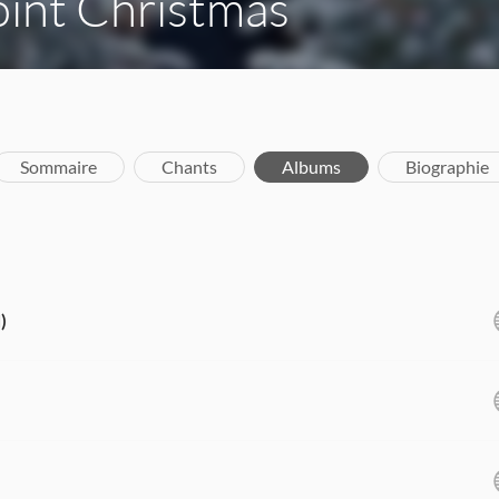
int Christmas
Sommaire
Chants
Albums
Biographie
)