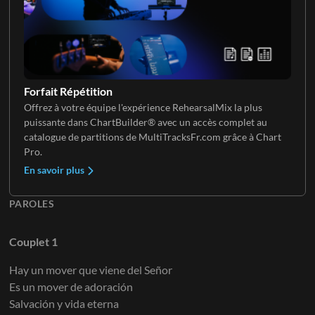
Guitare Électrique 5
Clavier 4
Chorale
Forfait Répétition
Offrez à votre équipe l'expérience RehearsalMix la plus
puissante dans ChartBuilder® avec un accès complet au
Guitare Électrique 6
Clavier 5
catalogue de partitions de MultiTracksFr.com grâce à Chart
Pro.
En savoir plus
Clavier 6
PAROLES
Couplet 1
Hay un mover que viene del Señor
Es un mover de adoración
Salvación y vida eterna