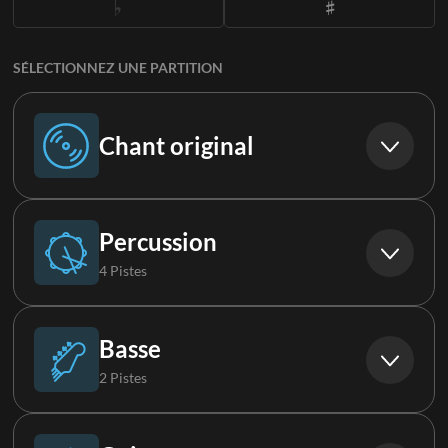
SÉLECTIONNEZ UNE PARTITION
Chant original
Chant original
Percussion
4 Pistes
Batterie (Live)
Basse
2 Pistes
Percussions
Basse