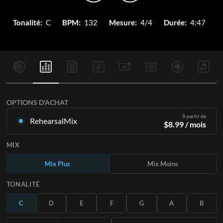
Tonalité:
C
BPM:
132
Mesure:
4/4
Durée:
4:47
OPTIONS D'ACHAT
À partir de
RehearsalMix
$
8.99
/ mois
Mixages créés à partir de l'enregistrement original.
MIX
Disponible dans les 12 tonalités avec des Mix Plus et Moins
pour chaque partition et le chant original.
Mix Plus
Mix Moins
En savoir plus
TONALITÉ
S'ABONNER
C
D
E
F
G
A
B