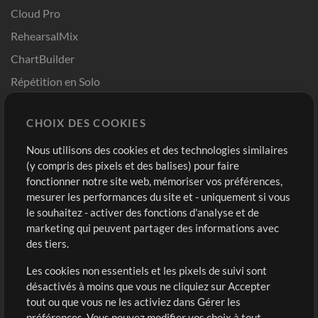
Cloud Pro
RehearsalMix
ChartBuilder
Répétition en Solo
Chart Pro
CHOIX DES COOKIES
Modèles ProPresenter
Sons
Nous utilisons des cookies et des technologies similaires
(y compris des pixels et des balises) pour faire
fonctionner notre site web, mémoriser vos préférences,
Boutique
Compte
mesurer les performances du site et - uniquement si vous
Acheter des crédits
Connexion
le souhaitez - activer des fonctions d'analyse et de
marketing qui peuvent partager des informations avec
Contenu gratuit
S'inscrire
des tiers.
Demander les pistes
Voir le panier
Les cookies non essentiels et les pixels de suivi sont
désactivés à moins que vous ne cliquiez sur Accepter
Extras
tout ou que vous ne les activiez dans Gérer les
Sessions
préférences. Vous pouvez modifier vos choix à tout