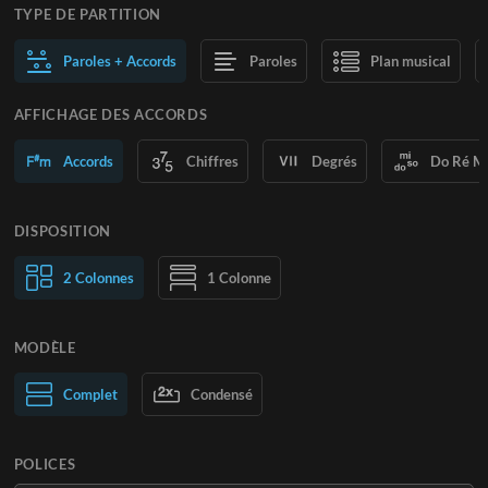
TYPE DE PARTITION
Paroles + Accords
Paroles
Plan musical
AFFICHAGE DES ACCORDS
Accords
Chiffres
Degrés
Do Ré M
DISPOSITION
2 Colonnes
1 Colonne
MODÈLE
Normal
Complet
Large
Condensé
POLICES