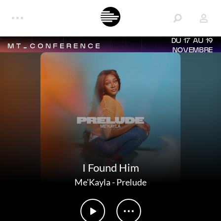
DU 17 AU 19
NOVEMBRE
I Found Him
Me'Kayla
-
Prelude