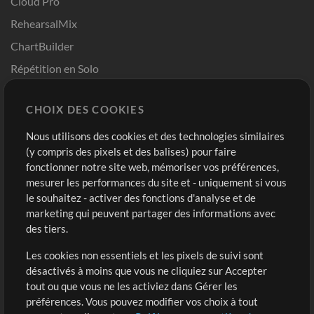
Cloud Pro
RehearsalMix
ChartBuilder
Répétition en Solo
Chart Pro
CHOIX DES COOKIES
Modèles ProPresenter
Sons
Nous utilisons des cookies et des technologies similaires
(y compris des pixels et des balises) pour faire
fonctionner notre site web, mémoriser vos préférences,
Boutique
Compte
mesurer les performances du site et - uniquement si vous
Acheter des crédits
Connexion
le souhaitez - activer des fonctions d'analyse et de
marketing qui peuvent partager des informations avec
Contenu gratuit
S'inscrire
des tiers.
Demander les pistes
Voir le panier
Les cookies non essentiels et les pixels de suivi sont
désactivés à moins que vous ne cliquiez sur Accepter
Extras
tout ou que vous ne les activiez dans Gérer les
Sessions
préférences. Vous pouvez modifier vos choix à tout