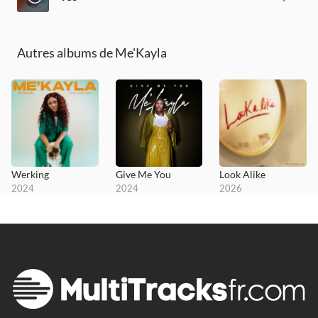
Autres albums de Me'Kayla
Werking
Give Me You
Look Alike
2024
2024
2026