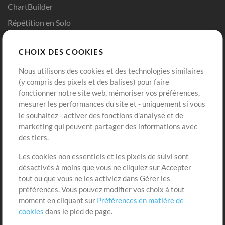
ChartBuilder
Répétition en Solo
Chart Pro
CHOIX DES COOKIES
Modèles ProPresenter
Sons
Nous utilisons des cookies et des technologies similaires
(y compris des pixels et des balises) pour faire
fonctionner notre site web, mémoriser vos préférences,
Boutique
Compte
mesurer les performances du site et - uniquement si vous
Acheter des crédits
Connexion
le souhaitez - activer des fonctions d'analyse et de
marketing qui peuvent partager des informations avec
Contenu gratuit
S'inscrire
des tiers.
Demander les pistes
Voir le panier
Les cookies non essentiels et les pixels de suivi sont
désactivés à moins que vous ne cliquiez sur Accepter
Extras
tout ou que vous ne les activiez dans Gérer les
Sessions
préférences. Vous pouvez modifier vos choix à tout
Soumettre votre contenu
moment en cliquant sur
Préférences en matière de
cookies
dans le pied de page.
Listes de lecture