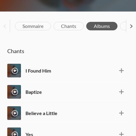
Sommaire
Chants
Albums
Bio
Chants
I Found Him
Baptize
Believe a Little
Yes