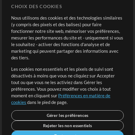
CHOIX DES COOKIES
Modèles ProPresenter
Sons
Nous utilisons des cookies et des technologies similaires
(y compris des pixels et des balises) pour faire
fonctionner notre site web, mémoriser vos préférences,
Boutique
Compte
mesurer les performances du site et - uniquement si vous
Acheter des crédits
Connexion
le souhaitez - activer des fonctions d'analyse et de
marketing qui peuvent partager des informations avec
Contenu gratuit
S'inscrire
des tiers.
Demander les pistes
Voir le panier
Les cookies non essentiels et les pixels de suivi sont
désactivés à moins que vous ne cliquiez sur Accepter
Extras
tout ou que vous ne les activiez dans Gérer les
Sessions
préférences. Vous pouvez modifier vos choix à tout
Soumettre votre contenu
moment en cliquant sur
Préférences en matière de
cookies
dans le pied de page.
Listes de lecture
Conférence MT
Gérer les préférences
Rejeter les non essentiels