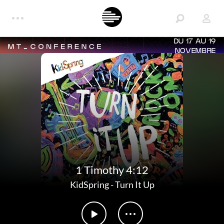
DU 17 AU 19
NOVEMBRE
1 Timothy 4:12
KidSpring
-
Turn It Up