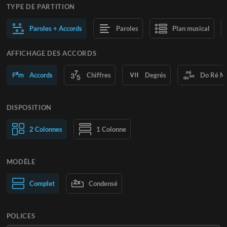
TYPE DE PARTITION
Paroles + Accords
Paroles
Plan musical
AFFICHAGE DES ACCORDS
Accords
Chiffres
Degrés
Do Ré M
DISPOSITION
2 Colonnes
1 Colonne
MODÈLE
Normal
Complet
Large
Condensé
POLICES