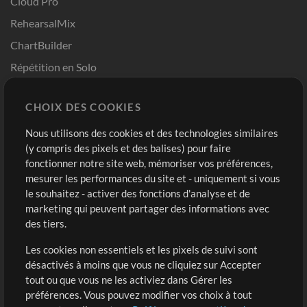
Cloud Pro
RehearsalMix
ChartBuilder
Répétition en Solo
Chart Pro
CHOIX DES COOKIES
Modèles ProPresenter
Sons
Nous utilisons des cookies et des technologies similaires
(y compris des pixels et des balises) pour faire
fonctionner notre site web, mémoriser vos préférences,
Boutique
Compte
mesurer les performances du site et - uniquement si vous
Acheter des crédits
Connexion
le souhaitez - activer des fonctions d'analyse et de
marketing qui peuvent partager des informations avec
Contenu gratuit
S'inscrire
des tiers.
Demander les pistes
Voir le panier
Les cookies non essentiels et les pixels de suivi sont
désactivés à moins que vous ne cliquiez sur Accepter
Extras
tout ou que vous ne les activiez dans Gérer les
Sessions
préférences. Vous pouvez modifier vos choix à tout