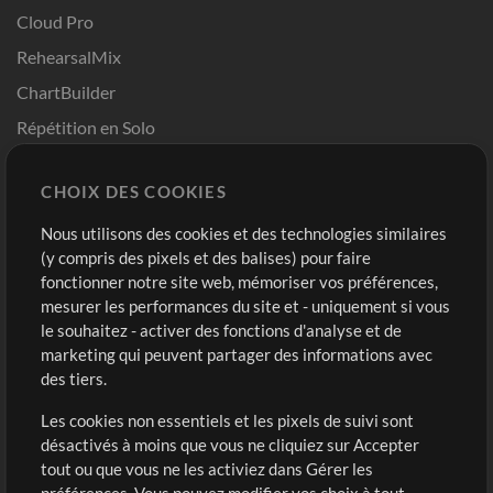
Cloud Pro
RehearsalMix
ChartBuilder
Répétition en Solo
Chart Pro
CHOIX DES COOKIES
Modèles ProPresenter
Sons
Nous utilisons des cookies et des technologies similaires
(y compris des pixels et des balises) pour faire
fonctionner notre site web, mémoriser vos préférences,
Boutique
Compte
mesurer les performances du site et - uniquement si vous
Acheter des crédits
Connexion
le souhaitez - activer des fonctions d'analyse et de
marketing qui peuvent partager des informations avec
Contenu gratuit
S'inscrire
des tiers.
Demander les pistes
Voir le panier
Les cookies non essentiels et les pixels de suivi sont
désactivés à moins que vous ne cliquiez sur Accepter
Extras
tout ou que vous ne les activiez dans Gérer les
Sessions