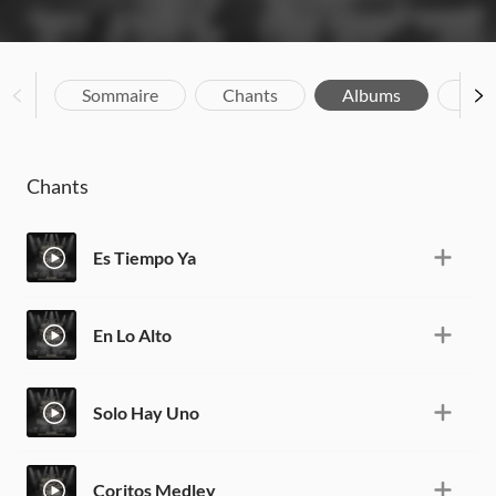
Sommaire
Chants
Albums
Bio
Chants
Es Tiempo Ya
En Lo Alto
Solo Hay Uno
Coritos Medley