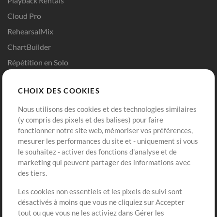
Playback Rentals
Cloud Pro
RehearsalMix
ChartBuilder
Répétition en Solo
Chart Pro
CHOIX DES COOKIES
Modèles ProPresenter
Sons
Nous utilisons des cookies et des technologies similaires
(y compris des pixels et des balises) pour faire
fonctionner notre site web, mémoriser vos préférences,
Boutique
Compte
mesurer les performances du site et - uniquement si vous
Acheter des crédits
Connexion
le souhaitez - activer des fonctions d'analyse et de
marketing qui peuvent partager des informations avec
Contenu gratuit
S'inscrire
des tiers.
Demander les pistes
Voir le panier
Les cookies non essentiels et les pixels de suivi sont
désactivés à moins que vous ne cliquiez sur Accepter
Extras
tout ou que vous ne les activiez dans Gérer les