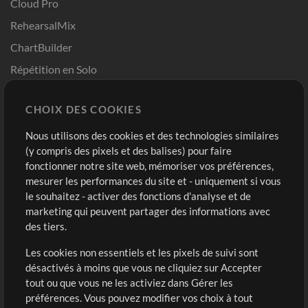
Cloud Pro
RehearsalMix
ChartBuilder
Répétition en Solo
Chart Pro
CHOIX DES COOKIES
Modèles ProPresenter
Sons
Nous utilisons des cookies et des technologies similaires
(y compris des pixels et des balises) pour faire
fonctionner notre site web, mémoriser vos préférences,
Boutique
Compte
mesurer les performances du site et - uniquement si vous
Acheter des crédits
Connexion
le souhaitez - activer des fonctions d'analyse et de
marketing qui peuvent partager des informations avec
Contenu gratuit
S'inscrire
des tiers.
Demander les pistes
Voir le panier
Les cookies non essentiels et les pixels de suivi sont
désactivés à moins que vous ne cliquiez sur Accepter
Extras
tout ou que vous ne les activiez dans Gérer les
Sessions
préférences. Vous pouvez modifier vos choix à tout