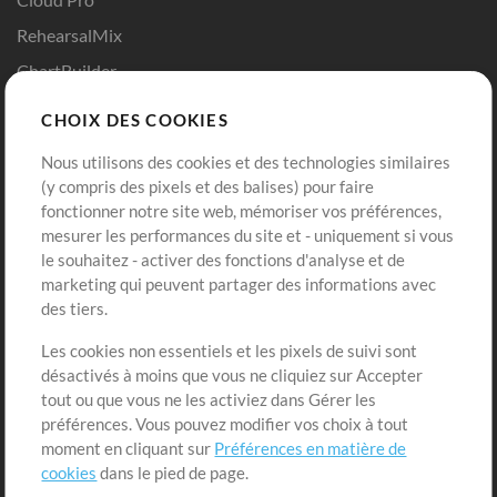
RehearsalMix
ChartBuilder
Répétition en Solo
CHOIX DES COOKIES
Chart Pro
Nous utilisons des cookies et des technologies similaires
Modèles ProPresenter
(y compris des pixels et des balises) pour faire
fonctionner notre site web, mémoriser vos préférences,
Sons
mesurer les performances du site et - uniquement si vous
le souhaitez - activer des fonctions d'analyse et de
Boutique
Compte
marketing qui peuvent partager des informations avec
Acheter des crédits
Connexion
des tiers.
Contenu gratuit
S'inscrire
Les cookies non essentiels et les pixels de suivi sont
Demander les pistes
Voir le panier
désactivés à moins que vous ne cliquiez sur Accepter
tout ou que vous ne les activiez dans Gérer les
préférences. Vous pouvez modifier vos choix à tout
Extras
moment en cliquant sur
Préférences en matière de
Sessions
cookies
dans le pied de page.