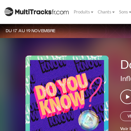
Produits
Chants
Sons
DU 17 AU 19 NOVEMBRE
D
Inf
V
Voir 