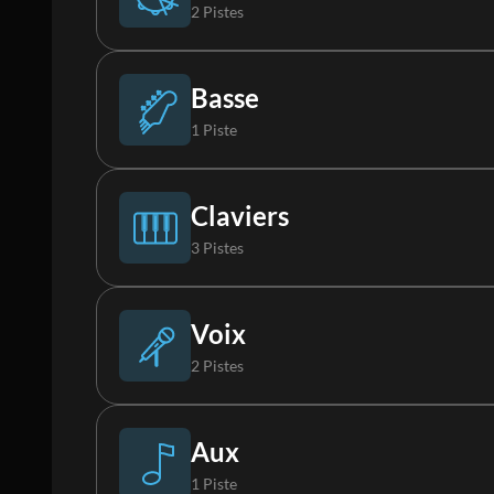
2 Pistes
Batterie
Basse
1 Piste
Boucle
Basse Synthé
Claviers
3 Pistes
Piano
Voix
2 Pistes
Clavier 1
Choristes
Aux
1 Piste