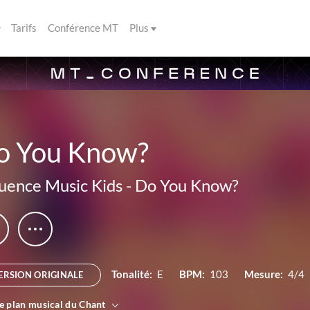
Tarifs
Conférence MT
Plus
o You Know?
luence Music Kids
-
Do You Know?
Tonalité:
E
BPM:
103
Mesure:
4/4
ERSION ORIGINALE
le plan musical du Chant