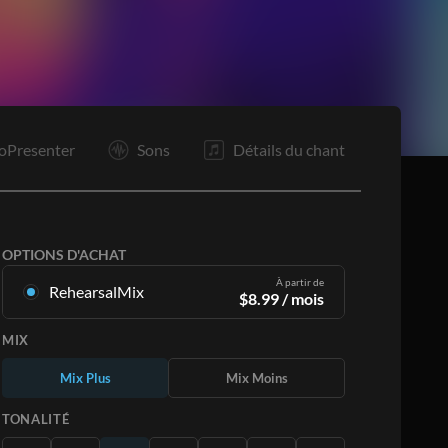
O
F
oPresenter
Sons
Détails du chant
OPTIONS D'ACHAT
À partir de
RehearsalMix
$
8.99
/ mois
Mixages créés à partir de l'enregistrement
MIX
original. Disponible dans les 12 tonalités avec
des Mix Plus et Moins pour chaque partition et
Mix Plus
Mix Moins
le chant original.
En savoir plus
TONALITÉ