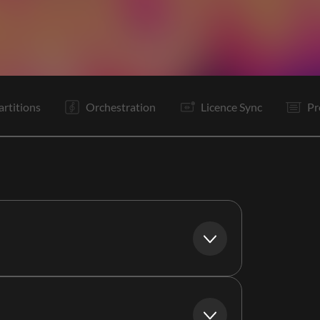
C1
PR
R
Bo
C2
PR
R
Bo
P
P
R
Bo
artitions
Orchestration
Licence Sync
Pr