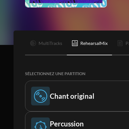
I
MultiTracks
RehearsalMix
P
SÉLECTIONNEZ UNE PARTITION
Chant original
Chant original
Percussion