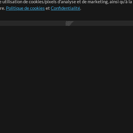
 utilisation de cookies/pixels d'analyse et de marketing, ainsi qu'à la
nge dans le monde entier en
tre.
Politique de cookies
et
Confidentialité
.
r leur temps pour ce qui
Boutique
Compte
S
M
Acheter des crédits
Connexion
e
Contenu gratuit
S'inscrire
Demander les pistes
Voir le panier
V
V
Extras
Sessions
Soumettre votre contenu