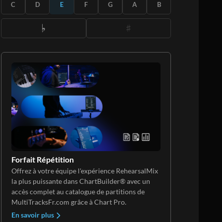
S'ABONNER
C
D
E
F
G
A
B
Forfait Répétition
Offrez à votre équipe l'expérience RehearsalMix
la plus puissante dans ChartBuilder® avec un
accès complet au catalogue de partitions de
MultiTracksFr.com grâce à Chart Pro.
En savoir plus