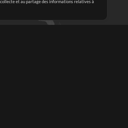
 collecte et au partage des informations relatives à
Mix Plus
Mix Moins
Commencer
'abonner à
la Newsletter de
ultiTracksFr.com
S'abonner
ous rencontrez des difficultés?
oir les FAQs ou contacter notre équipe du soutien