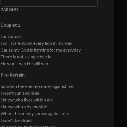
PAROLES
Couplet 1
I am brave
I will stare down every lion in my way
Cause my God is fighting for me everyday
There is not a single battle
He won't win He will win
Pré-Refrain
So when the enemy comes against me
I won't run and hide
I know who lives within me
I know who's by my side
When the enemy comes against me
I won't be afraid
I'll plant my feet beneath me