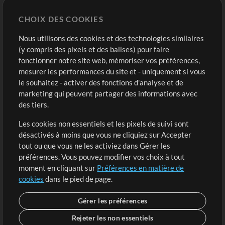
Chart Pro
CHOIX DES COOKIES
Modèles ProPresenter
Sons
Nous utilisons des cookies et des technologies similaires
(y compris des pixels et des balises) pour faire
fonctionner notre site web, mémoriser vos préférences,
Boutique
Compte
mesurer les performances du site et - uniquement si vous
Acheter des crédits
Connexion
le souhaitez - activer des fonctions d'analyse et de
marketing qui peuvent partager des informations avec
Contenu gratuit
S'inscrire
des tiers.
Demander les pistes
Voir le panier
Les cookies non essentiels et les pixels de suivi sont
désactivés à moins que vous ne cliquiez sur Accepter
Extras
tout ou que vous ne les activiez dans Gérer les
Sessions
préférences. Vous pouvez modifier vos choix à tout
Soumettre votre contenu
moment en cliquant sur
Préférences en matière de
cookies
dans le pied de page.
Listes de lecture
Conférence MT
Gérer les préférences
Rejeter les non essentiels