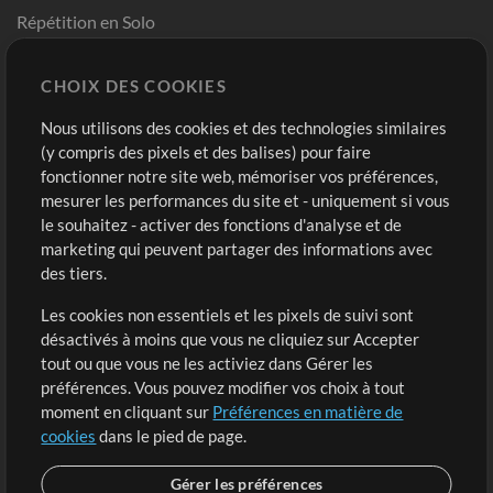
Répétition en Solo
Chart Pro
CHOIX DES COOKIES
Modèles ProPresenter
Sons
Nous utilisons des cookies et des technologies similaires
(y compris des pixels et des balises) pour faire
fonctionner notre site web, mémoriser vos préférences,
Boutique
Compte
mesurer les performances du site et - uniquement si vous
Acheter des crédits
Connexion
le souhaitez - activer des fonctions d'analyse et de
marketing qui peuvent partager des informations avec
Contenu gratuit
S'inscrire
des tiers.
Demander les pistes
Voir le panier
Les cookies non essentiels et les pixels de suivi sont
désactivés à moins que vous ne cliquiez sur Accepter
Extras
tout ou que vous ne les activiez dans Gérer les
Sessions
préférences. Vous pouvez modifier vos choix à tout
Soumettre votre contenu
moment en cliquant sur
Préférences en matière de
cookies
dans le pied de page.
Listes de lecture
Conférence MT
Gérer les préférences