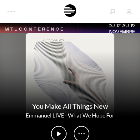
DU 17 AU 19
NOVEMBRE
You Make All Things New
Emmanuel LIVE
-
What We Hope For