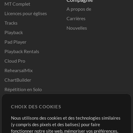
MT Complet
A propos de
Licences pour églises
Carrières
Tracks
Nouvelles
Playback
Pad Player
Playback Rentals
Cloud Pro
RehearsalMix
ChartBuilder
Répétition en Solo
Chart Pro
CHOIX DES COOKIES
Modèles ProPresenter
Sons
Nous utilisons des cookies et des technologies similaires
(y compris des pixels et des balises) pour faire
fonctionner notre site web, mémoriser vos préférences,
Boutique
Compte