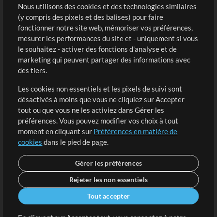
Sons
Nous utilisons des cookies et des technologies similaires
(y compris des pixels et des balises) pour faire
fonctionner notre site web, mémoriser vos préférences,
Boutique
Compte
mesurer les performances du site et - uniquement si vous
Acheter des crédits
Connexion
le souhaitez - activer des fonctions d'analyse et de
marketing qui peuvent partager des informations avec
Contenu gratuit
S'inscrire
des tiers.
Demander les pistes
Voir le panier
Les cookies non essentiels et les pixels de suivi sont
désactivés à moins que vous ne cliquiez sur Accepter
Extras
tout ou que vous ne les activiez dans Gérer les
Sessions
préférences. Vous pouvez modifier vos choix à tout
Soumettre votre contenu
moment en cliquant sur
Préférences en matière de
cookies
dans le pied de page.
Listes de lecture
Conférence MT
Gérer les préférences
Rejeter les non essentiels
Tout accepter