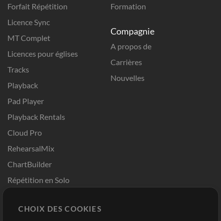
Forfait Répétition
Formation
Licence Sync
Compagnie
MT Complet
A propos de
Licences pour églises
Carrières
Tracks
Nouvelles
Playback
Pad Player
Playback Rentals
Cloud Pro
RehearsalMix
ChartBuilder
Répétition en Solo
Chart Pro
CHOIX DES COOKIES
Modèles ProPresenter