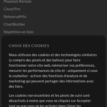
Playback Rentals
Cloud Pro
RehearsalMix
ChartBuilder
Répétition en Solo
Chart Pro
CHOIX DES COOKIES
Modèles ProPresenter
Sons
Nous utilisons des cookies et des technologies similaires
(y compris des pixels et des balises) pour faire
fonctionner notre site web, mémoriser vos préférences,
Boutique
Compte
mesurer les performances du site et - uniquement si vous
Acheter des crédits
Connexion
le souhaitez - activer des fonctions d'analyse et de
marketing qui peuvent partager des informations avec
Contenu gratuit
S'inscrire
des tiers.
Demander les pistes
Voir le panier
Les cookies non essentiels et les pixels de suivi sont
désactivés à moins que vous ne cliquiez sur Accepter
Extras
tout ou que vous ne les activiez dans Gérer les