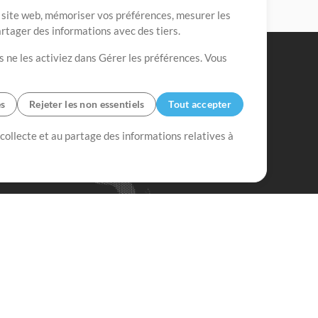
re site web, mémoriser vos préférences, mesurer les
artager des informations avec des tiers.
s ne les activiez dans Gérer les préférences. Vous
es
Rejeter les non essentiels
Tout accepter
 collecte et au partage des informations relatives à
Mix Plus
Mix Moins
Commencer
'abonner à
la Newsletter de
ultiTracksFr.com