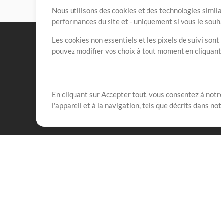
Nous utilisons des cookies et des technologies simila
performances du site et - uniquement si vous le souh
Les cookies non essentiels et les pixels de suivi son
pouvez modifier vos choix à tout moment en cliquan
En cliquant sur Accepter tout, vous consentez à notre
Notre mission est de servir les responsables de loua
l'appareil et à la navigation, tels que décrits dans no
créant des ressources qui leur permettent d'optimise
compte vraiment.
Mix Plus
Produits
Ressources
MultiTracks One
Chants