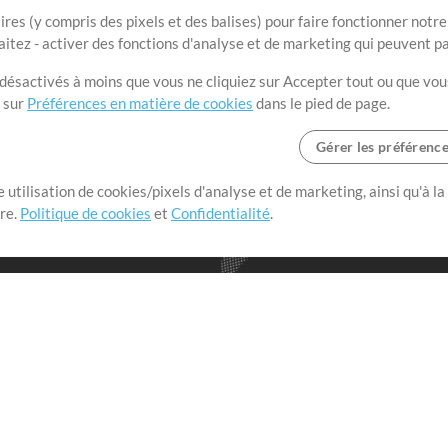
ires (y compris des pixels et des balises) pour faire fonctionner not
aitez - activer des fonctions d'analyse et de marketing qui peuvent p
t désactivés à moins que vous ne cliquiez sur Accepter tout ou que vou
t sur
Préférences en matière de cookies
dans le pied de page.
Gérer les préférenc
 utilisation de cookies/pixels d'analyse et de marketing, ainsi qu'à la
nge dans le monde entier en
tre.
Politique de cookies
et
Confidentialité
.
r leur temps pour ce qui
Boutique
Compte
S
M
Acheter des crédits
Connexion