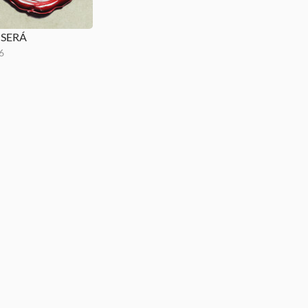
 SERÁ
6