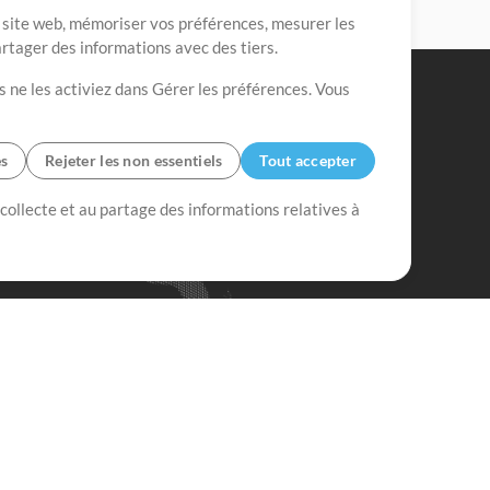
re site web, mémoriser vos préférences, mesurer les
artager des informations avec des tiers.
s ne les activiez dans Gérer les préférences. Vous
es
Rejeter les non essentiels
Tout accepter
 collecte et au partage des informations relatives à
Mix Plus
Mix Moins
Commencer
'abonner à
la Newsletter de
ultiTracksFr.com