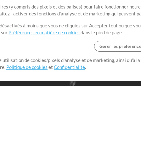
ires (y compris des pixels et des balises) pour faire fonctionner not
aitez - activer des fonctions d'analyse et de marketing qui peuvent p
t désactivés à moins que vous ne cliquiez sur Accepter tout ou que vou
t sur
Préférences en matière de cookies
dans le pied de page.
Gérer les préférenc
 utilisation de cookies/pixels d'analyse et de marketing, ainsi qu'à la
nge dans le monde entier en
tre.
Politique de cookies
et
Confidentialité
.
r leur temps pour ce qui
Boutique
Compte
S
M
Acheter des crédits
Connexion