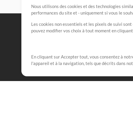
Nous utilisons des cookies et des technologies simila
performances du site et - uniquement si vous le souh
Les cookies non essentiels et les pixels de suivi son
pouvez modifier vos choix à tout moment en cliquan
En cliquant sur Accepter tout, vous consentez à notre
Notre mission est de servir les responsables de loua
l'appareil et à la navigation, tels que décrits dans no
créant des ressources qui leur permettent d'optimise
compte vraiment.
Mix Plus
Produits
Ressources
MultiTracks One
Chants