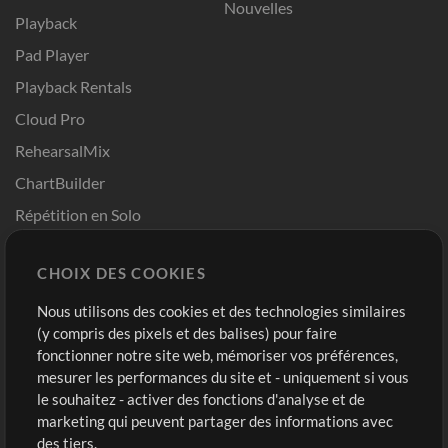
Nouvelles
Playback
Pad Player
Playback Rentals
Cloud Pro
RehearsalMix
ChartBuilder
Répétition en Solo
Chart Pro
CHOIX DES COOKIES
Modèles ProPresenter
Sons
Nous utilisons des cookies et des technologies similaires
(y compris des pixels et des balises) pour faire
fonctionner notre site web, mémoriser vos préférences,
Boutique
Compte
mesurer les performances du site et - uniquement si vous
Acheter des crédits
Connexion
le souhaitez - activer des fonctions d'analyse et de
marketing qui peuvent partager des informations avec
Contenu gratuit
S'inscrire
des tiers.