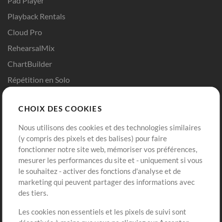
Pad Player
Playback Rentals
Cloud Pro
RehearsalMix
ChartBuilder
Répétition en Solo
Chart Pro
CHOIX DES COOKIES
Modèles ProPresenter
Sons
Nous utilisons des cookies et des technologies similaires
(y compris des pixels et des balises) pour faire
fonctionner notre site web, mémoriser vos préférences,
Boutique
Compte
mesurer les performances du site et - uniquement si vous
Acheter des crédits
Connexion
le souhaitez - activer des fonctions d'analyse et de
marketing qui peuvent partager des informations avec
Contenu gratuit
S'inscrire
des tiers.
Demander les pistes
Voir le panier
Les cookies non essentiels et les pixels de suivi sont