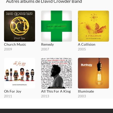
Autres albums de David Crowder Band
Church Music
Remedy
A Collision
2009
2007
2005
Oh For Joy
All This For A King
Illuminate
2011
2013
2003