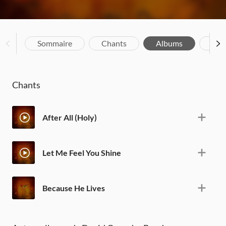
Sommaire
Chants
Albums
Bio
Chants
After All (Holy)
Let Me Feel You Shine
Because He Lives