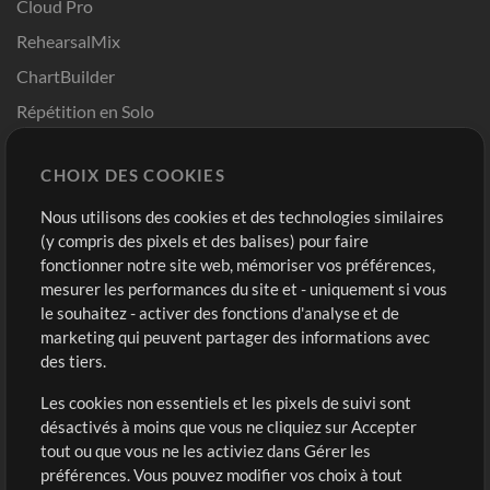
Cloud Pro
RehearsalMix
ChartBuilder
Répétition en Solo
Chart Pro
CHOIX DES COOKIES
Modèles ProPresenter
Sons
Nous utilisons des cookies et des technologies similaires
(y compris des pixels et des balises) pour faire
fonctionner notre site web, mémoriser vos préférences,
Boutique
Compte
mesurer les performances du site et - uniquement si vous
Acheter des crédits
Connexion
le souhaitez - activer des fonctions d'analyse et de
marketing qui peuvent partager des informations avec
Contenu gratuit
S'inscrire
des tiers.
Demander les pistes
Voir le panier
Les cookies non essentiels et les pixels de suivi sont
désactivés à moins que vous ne cliquiez sur Accepter
Extras
tout ou que vous ne les activiez dans Gérer les
Sessions
préférences. Vous pouvez modifier vos choix à tout