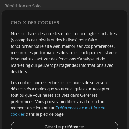
Répétition en Solo
Chart Pro
CHOIX DES COOKIES
Modèles ProPresenter
Sons
Nous utilisons des cookies et des technologies similaires
(y compris des pixels et des balises) pour faire
fonctionner notre site web, mémoriser vos préférences,
Boutique
Compte
mesurer les performances du site et - uniquement si vous
Acheter des crédits
Connexion
le souhaitez - activer des fonctions d'analyse et de
marketing qui peuvent partager des informations avec
Contenu gratuit
S'inscrire
des tiers.
Demander les pistes
Voir le panier
Les cookies non essentiels et les pixels de suivi sont
désactivés à moins que vous ne cliquiez sur Accepter
Extras
tout ou que vous ne les activiez dans Gérer les
Sessions
préférences. Vous pouvez modifier vos choix à tout
Soumettre votre contenu
moment en cliquant sur
Préférences en matière de
cookies
dans le pied de page.
Listes de lecture
Conférence MT
Gérer les préférences