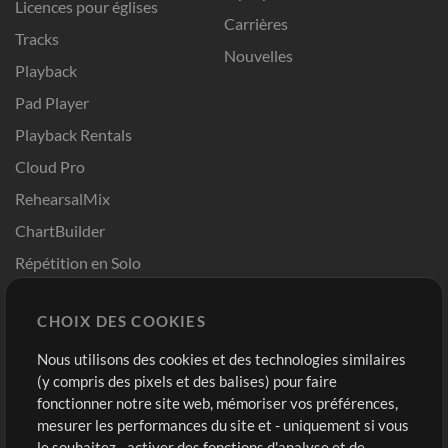
Licences pour églises
Carrières
Tracks
Nouvelles
Playback
Pad Player
Playback Rentals
Cloud Pro
RehearsalMix
ChartBuilder
Répétition en Solo
Chart Pro
CHOIX DES COOKIES
Modèles ProPresenter
Sons
Nous utilisons des cookies et des technologies similaires
(y compris des pixels et des balises) pour faire
fonctionner notre site web, mémoriser vos préférences,
Boutique
Compte
mesurer les performances du site et - uniquement si vous
Acheter des crédits
Connexion
le souhaitez - activer des fonctions d'analyse et de