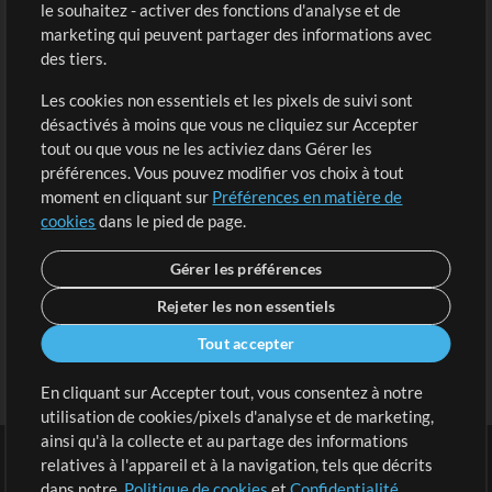
Acheter des crédits
Connexion
le souhaitez - activer des fonctions d'analyse et de
marketing qui peuvent partager des informations avec
Contenu gratuit
S'inscrire
des tiers.
Demander les pistes
Voir le panier
Les cookies non essentiels et les pixels de suivi sont
désactivés à moins que vous ne cliquiez sur Accepter
Extras
tout ou que vous ne les activiez dans Gérer les
Sessions
préférences. Vous pouvez modifier vos choix à tout
Soumettre votre contenu
moment en cliquant sur
Préférences en matière de
cookies
dans le pied de page.
Listes de lecture
Conférence MT
Gérer les préférences
Rejeter les non essentiels
Tout accepter
En cliquant sur Accepter tout, vous consentez à notre
utilisation de cookies/pixels d'analyse et de marketing,
ainsi qu'à la collecte et au partage des informations
relatives à l'appareil et à la navigation, tels que décrits
dans notre.
Politique de cookies
et
Confidentialité
.