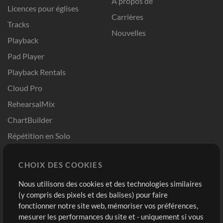
A propos de
Licences pour églises
Carrières
Tracks
Nouvelles
Playback
Pad Player
Playback Rentals
Cloud Pro
RehearsalMix
ChartBuilder
Répétition en Solo
Chart Pro
CHOIX DES COOKIES
Modèles ProPresenter
Sons
Nous utilisons des cookies et des technologies similaires
(y compris des pixels et des balises) pour faire
fonctionner notre site web, mémoriser vos préférences,
Boutique
Compte
mesurer les performances du site et - uniquement si vous