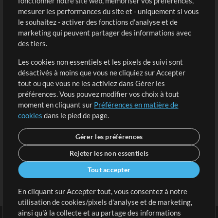
fonctionner notre site web, mémoriser vos préférences,
Boutique
Compte
mesurer les performances du site et - uniquement si vous
Acheter des crédits
Connexion
le souhaitez - activer des fonctions d'analyse et de
marketing qui peuvent partager des informations avec
Contenu gratuit
S'inscrire
des tiers.
Demander les pistes
Voir le panier
Les cookies non essentiels et les pixels de suivi sont
désactivés à moins que vous ne cliquiez sur Accepter
Extras
tout ou que vous ne les activiez dans Gérer les
Sessions
préférences. Vous pouvez modifier vos choix à tout
Soumettre votre contenu
moment en cliquant sur
Préférences en matière de
cookies
dans le pied de page.
Listes de lecture
Conférence MT
Gérer les préférences
Rejeter les non essentiels
Tout accepter
En cliquant sur Accepter tout, vous consentez à notre
utilisation de cookies/pixels d'analyse et de marketing,
ainsi qu'à la collecte et au partage des informations