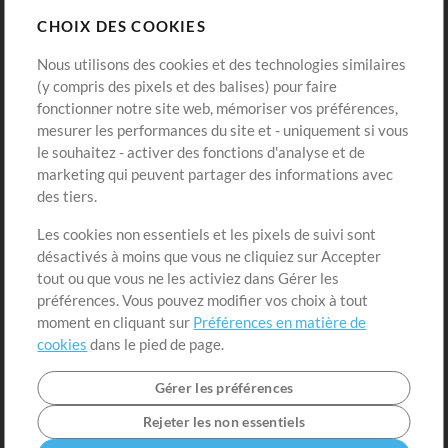
CHOIX DES COOKIES
Modèles ProPresenter
Sons
Nous utilisons des cookies et des technologies similaires
(y compris des pixels et des balises) pour faire
fonctionner notre site web, mémoriser vos préférences,
Boutique
Compte
mesurer les performances du site et - uniquement si vous
Acheter des crédits
Connexion
le souhaitez - activer des fonctions d'analyse et de
marketing qui peuvent partager des informations avec
Contenu gratuit
S'inscrire
des tiers.
Demander les pistes
Voir le panier
Les cookies non essentiels et les pixels de suivi sont
désactivés à moins que vous ne cliquiez sur Accepter
Extras
tout ou que vous ne les activiez dans Gérer les
Sessions
préférences. Vous pouvez modifier vos choix à tout
Soumettre votre contenu
moment en cliquant sur
Préférences en matière de
cookies
dans le pied de page.
Listes de lecture
Conférence MT
Gérer les préférences
Rejeter les non essentiels