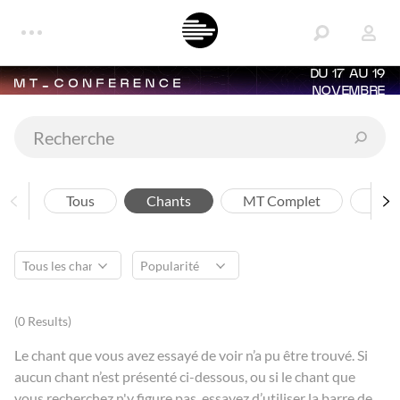
DU 17 AU 19
NOVEMBRE
Tous
Chants
MT Complet
Arti
(0 Results)
Le chant que vous avez essayé de voir n’a pu être trouvé. Si
aucun chant n’est présenté ci-dessous, ou si le chant que
vous recherchez n'y figure pas, essayez d’utiliser la barre de