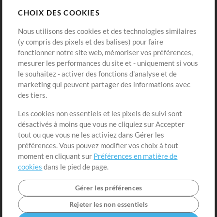
CHOIX DES COOKIES
Modèles ProPresenter
Sons
Nous utilisons des cookies et des technologies similaires
(y compris des pixels et des balises) pour faire
fonctionner notre site web, mémoriser vos préférences,
Boutique
Compte
mesurer les performances du site et - uniquement si vous
Acheter des crédits
Connexion
le souhaitez - activer des fonctions d'analyse et de
marketing qui peuvent partager des informations avec
Contenu gratuit
S'inscrire
des tiers.
Demander les pistes
Voir le panier
Les cookies non essentiels et les pixels de suivi sont
désactivés à moins que vous ne cliquiez sur Accepter
Extras
tout ou que vous ne les activiez dans Gérer les
Sessions
préférences. Vous pouvez modifier vos choix à tout
Soumettre votre contenu
moment en cliquant sur
Préférences en matière de
cookies
dans le pied de page.
Listes de lecture
Conférence MT
Gérer les préférences
Rejeter les non essentiels