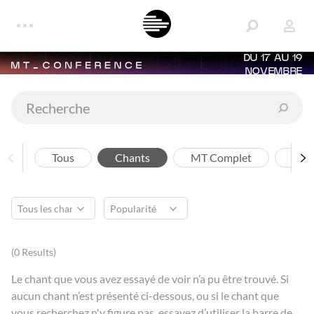
DU 17 AU 19
NOVEMBRE
Tous
Chants
MT Complet
Arti
(0 Results)
Le chant que vous avez essayé de voir n’a pu être trouvé. Si
aucun chant n’est présenté ci-dessous, ou si le chant que
vous recherchez n'y figure pas, essayez d’utiliser la barre de