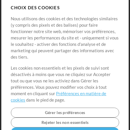
CHOIX DES COOKIES
Modèles ProPresenter
Sons
Nous utilisons des cookies et des technologies similaires
(y compris des pixels et des balises) pour faire
fonctionner notre site web, mémoriser vos préférences,
Boutique
Compte
mesurer les performances du site et - uniquement si vous
Acheter des crédits
Connexion
le souhaitez - activer des fonctions d'analyse et de
marketing qui peuvent partager des informations avec
Contenu gratuit
S'inscrire
des tiers.
Demander les pistes
Voir le panier
Les cookies non essentiels et les pixels de suivi sont
désactivés à moins que vous ne cliquiez sur Accepter
Extras
tout ou que vous ne les activiez dans Gérer les
Sessions
préférences. Vous pouvez modifier vos choix à tout
Soumettre votre contenu
moment en cliquant sur
Préférences en matière de
cookies
dans le pied de page.
Listes de lecture
Conférence MT
Gérer les préférences
Rejeter les non essentiels