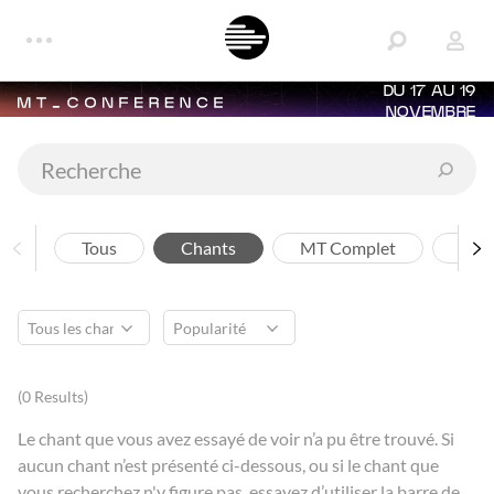
DU 17 AU 19
NOVEMBRE
Tous
Chants
MT Complet
Arti
(0 Results)
Le chant que vous avez essayé de voir n’a pu être trouvé. Si
aucun chant n’est présenté ci-dessous, ou si le chant que
vous recherchez n'y figure pas, essayez d’utiliser la barre de