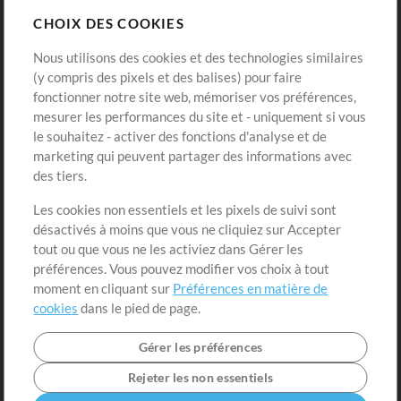
CHOIX DES COOKIES
Modèles ProPresenter
Sons
Nous utilisons des cookies et des technologies similaires
(y compris des pixels et des balises) pour faire
fonctionner notre site web, mémoriser vos préférences,
Boutique
Compte
mesurer les performances du site et - uniquement si vous
Acheter des crédits
Connexion
le souhaitez - activer des fonctions d'analyse et de
marketing qui peuvent partager des informations avec
Contenu gratuit
S'inscrire
des tiers.
Demander les pistes
Voir le panier
Les cookies non essentiels et les pixels de suivi sont
désactivés à moins que vous ne cliquiez sur Accepter
Extras
tout ou que vous ne les activiez dans Gérer les
Sessions
préférences. Vous pouvez modifier vos choix à tout
Soumettre votre contenu
moment en cliquant sur
Préférences en matière de
cookies
dans le pied de page.
Listes de lecture
Conférence MT
Gérer les préférences
Rejeter les non essentiels