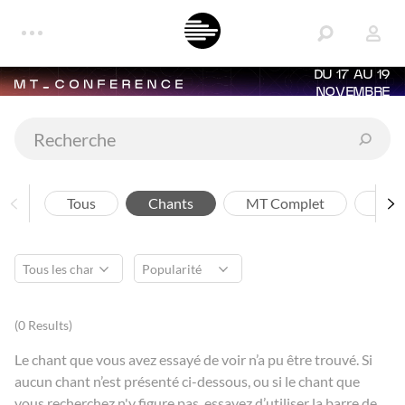
DU 17 AU 19
NOVEMBRE
Tous
Chants
MT Complet
Arti
(0 Results)
Le chant que vous avez essayé de voir n’a pu être trouvé. Si
aucun chant n’est présenté ci-dessous, ou si le chant que
vous recherchez n'y figure pas, essayez d’utiliser la barre de