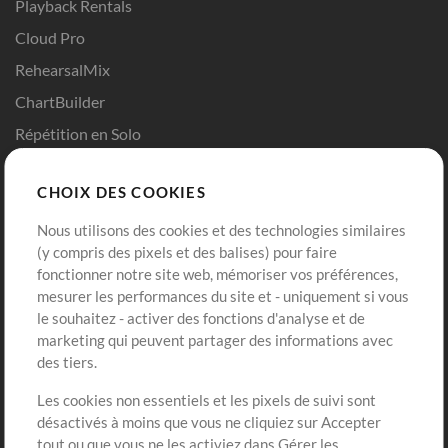
Playback Rentals
Cloud Pro
RehearsalMix
ChartBuilder
Répétition en Solo
Chart Pro
CHOIX DES COOKIES
Modèles ProPresenter
Sons
Nous utilisons des cookies et des technologies similaires
(y compris des pixels et des balises) pour faire
fonctionner notre site web, mémoriser vos préférences,
Boutique
Compte
mesurer les performances du site et - uniquement si vous
Acheter des crédits
Connexion
le souhaitez - activer des fonctions d'analyse et de
marketing qui peuvent partager des informations avec
Contenu gratuit
S'inscrire
des tiers.
Demander les pistes
Voir le panier
Les cookies non essentiels et les pixels de suivi sont
désactivés à moins que vous ne cliquiez sur Accepter
Extras
tout ou que vous ne les activiez dans Gérer les