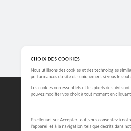
CHOIX DES COOKIES
Nous utilisons des cookies et des technologies simila
performances du site et - uniquement si vous le souh
Les cookies non essentiels et les pixels de suivi son
pouvez modifier vos choix à tout moment en cliquan
En cliquant sur Accepter tout, vous consentez à notre
Notre mission est de servir les responsables de loua
l'appareil et à la navigation, tels que décrits dans no
créant des ressources qui leur permettent d'optimise