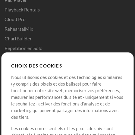
Playback Rentals
Cloud Pro
RehearsalMix
ChartBuilder
Répétition en Solo
Chart Pro
CHOIX DES COOKIES
Modèles ProPresenter
Sons
Nous utilisons des cookies et des technologies similaires
(y compris des pixels et des balises) pour faire
fonctionner notre site web, mémoriser vos préférences,
Boutique
Compte
mesurer les performances du site et - uniquement si vous
Acheter des crédits
Connexion
le souhaitez - activer des fonctions d'analyse et de
marketing qui peuvent partager des informations avec
Contenu gratuit
S'inscrire
des tiers.
Demander les pistes
Voir le panier
Les cookies non essentiels et les pixels de suivi sont