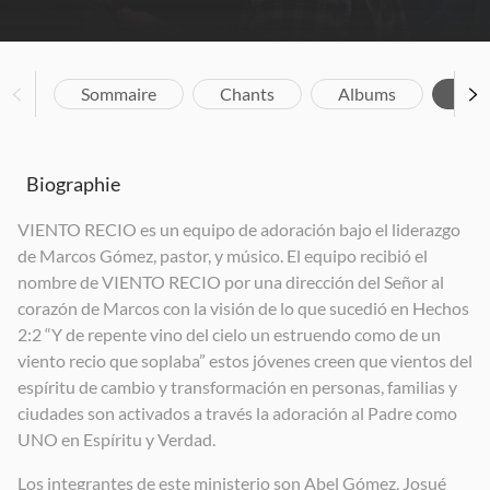
Sommaire
Chants
Albums
Bio
Biographie
VIENTO RECIO es un equipo de adoración bajo el liderazgo
de Marcos Gómez, pastor, y músico. El equipo recibió el
nombre de VIENTO RECIO por una dirección del Señor al
corazón de Marcos con la visión de lo que sucedió en Hechos
2:2 “Y de repente vino del cielo un estruendo como de un
viento recio que soplaba” estos jóvenes creen que vientos del
espíritu de cambio y transformación en personas, familias y
ciudades son activados a través la adoración al Padre como
UNO en Espíritu y Verdad.
Los integrantes de este ministerio son Abel Gómez, Josué