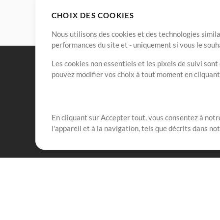
CHOIX DES COOKIES
Nous utilisons des cookies et des technologies simila
performances du site et - uniquement si vous le souh
Les cookies non essentiels et les pixels de suivi son
pouvez modifier vos choix à tout moment en cliquan
En cliquant sur Accepter tout, vous consentez à notre
Notre mission est de servir les responsables de loua
l'appareil et à la navigation, tels que décrits dans no
créant des ressources qui leur permettent d'optimise
compte vraiment.
Mix Plus