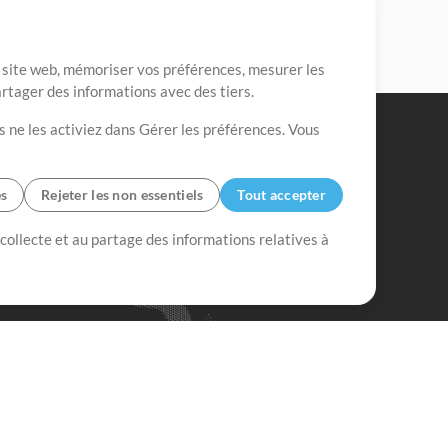
re site web, mémoriser vos préférences, mesurer les
artager des informations avec des tiers.
s ne les activiez dans Gérer les préférences. Vous
es
Rejeter les non essentiels
Tout accepter
 collecte et au partage des informations relatives à
Mix Plus
Mix Moins
Commencer