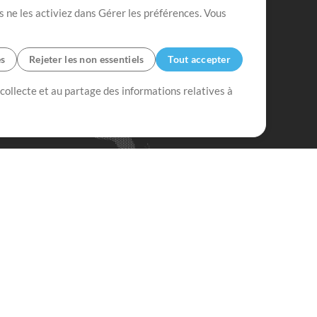
s ne les activiez dans Gérer les préférences. Vous
es
Rejeter les non essentiels
Tout accepter
 collecte et au partage des informations relatives à
Mix Plus
Mix Moins
Commencer
'abonner à
la Newsletter de
ultiTracksFr.com
S'abonner