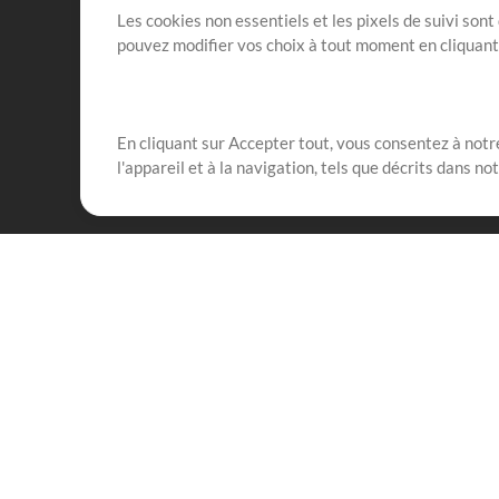
Les cookies non essentiels et les pixels de suivi son
pouvez modifier vos choix à tout moment en cliquan
En cliquant sur Accepter tout, vous consentez à notre
Notre mission est de servir les responsables de loua
l'appareil et à la navigation, tels que décrits dans no
créant des ressources qui leur permettent d'optimise
compte vraiment.
Mix Plus
Produits
Ressources
MultiTracks One
Chants
Forfait Live
Bien conduire la louang
Forfait Répétition
Formation