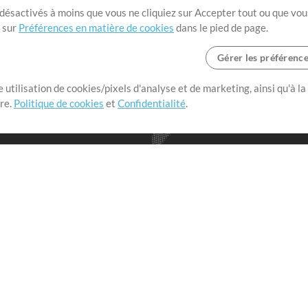
t désactivés à moins que vous ne cliquiez sur Accepter tout ou que vou
t sur
Préférences en matière de cookies
dans le pied de page.
Gérer les préférenc
 utilisation de cookies/pixels d'analyse et de marketing, ainsi qu'à la
nge dans le monde entier en
tre.
Politique de cookies
et
Confidentialité
.
r leur temps pour ce qui
Boutique
Compte
S
M
Acheter des crédits
Connexion
e
Contenu gratuit
S'inscrire
Demander les pistes
Voir le panier