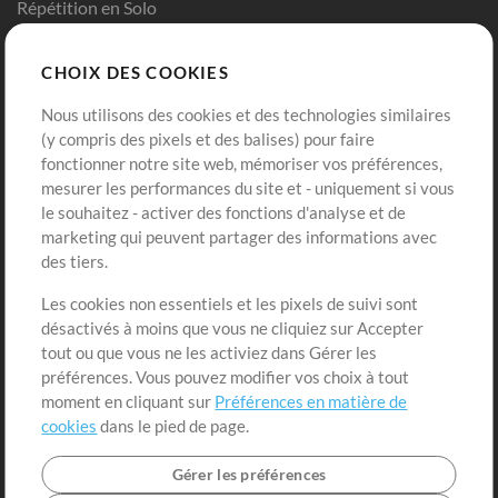
Répétition en Solo
Chart Pro
CHOIX DES COOKIES
Modèles ProPresenter
Sons
Nous utilisons des cookies et des technologies similaires
(y compris des pixels et des balises) pour faire
fonctionner notre site web, mémoriser vos préférences,
Boutique
Compte
mesurer les performances du site et - uniquement si vous
Acheter des crédits
Connexion
le souhaitez - activer des fonctions d'analyse et de
marketing qui peuvent partager des informations avec
Contenu gratuit
S'inscrire
des tiers.
Demander les pistes
Voir le panier
Les cookies non essentiels et les pixels de suivi sont
désactivés à moins que vous ne cliquiez sur Accepter
Extras
tout ou que vous ne les activiez dans Gérer les
Sessions
préférences. Vous pouvez modifier vos choix à tout
Soumettre votre contenu
moment en cliquant sur
Préférences en matière de
cookies
dans le pied de page.
Listes de lecture
Conférence MT
Gérer les préférences