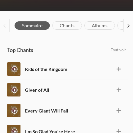
Sommaire
Chants
Albums
Bio
Top Chants
Tout voir
Kids of the Kingdom
Giver of All
Every Giant Will Fall
I'm So Glad You're Here