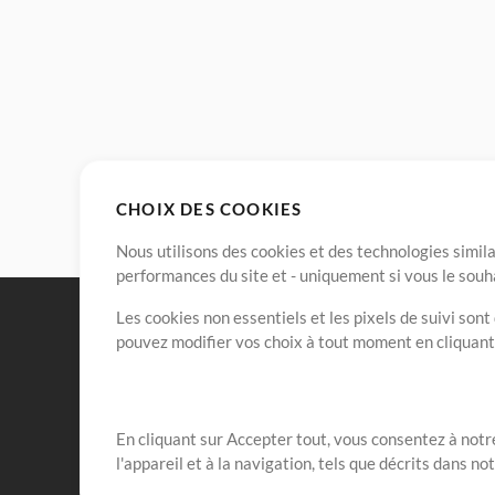
CHOIX DES COOKIES
Nous utilisons des cookies et des technologies simila
performances du site et - uniquement si vous le souh
Les cookies non essentiels et les pixels de suivi son
pouvez modifier vos choix à tout moment en cliquan
En cliquant sur Accepter tout, vous consentez à notre
Notre mission est de servir les responsables de loua
l'appareil et à la navigation, tels que décrits dans no
créant des ressources qui leur permettent d'optimise
compte vraiment.