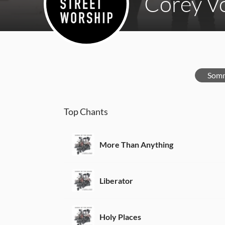
Corey V
Somm
Top Chants
More Than Anything
Liberator
Holy Places