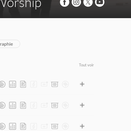
Worship
raphie
Tout voir