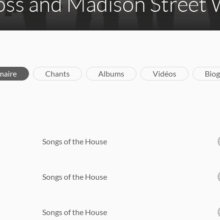
oss and Madison Street 
aire
Chants
Albums
Vidéos
Biog
Songs of the House
Songs of the House
Songs of the House