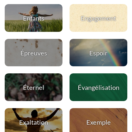
Enfants
Engagement
Épreuves
Espoir
Éternel
Évangélisation
Exaltation
Exemple