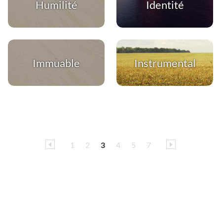
Humilité
Identité
Immuable
Instrumental
1
2
3
4
5
7