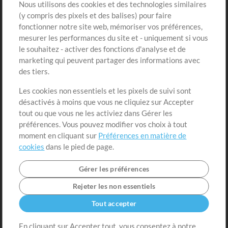
Sons
Nous utilisons des cookies et des technologies similaires
(y compris des pixels et des balises) pour faire
fonctionner notre site web, mémoriser vos préférences,
Boutique
Compte
mesurer les performances du site et - uniquement si vous
Acheter des crédits
Connexion
le souhaitez - activer des fonctions d'analyse et de
marketing qui peuvent partager des informations avec
Contenu gratuit
S'inscrire
des tiers.
Demander les pistes
Voir le panier
Les cookies non essentiels et les pixels de suivi sont
désactivés à moins que vous ne cliquiez sur Accepter
Extras
tout ou que vous ne les activiez dans Gérer les
Sessions
préférences. Vous pouvez modifier vos choix à tout
Soumettre votre contenu
moment en cliquant sur
Préférences en matière de
cookies
dans le pied de page.
Listes de lecture
Conférence MT
Gérer les préférences
Rejeter les non essentiels
Tout accepter
En cliquant sur Accepter tout, vous consentez à notre