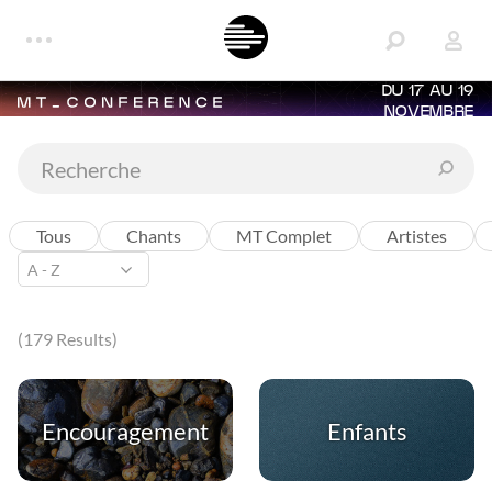
DU 17 AU 19
NOVEMBRE
Tous
Chants
MT Complet
Artistes
(179 Results)
Encouragement
Enfants