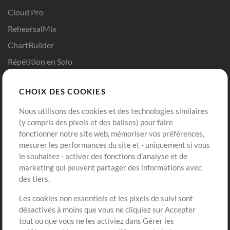
Cloud Pro
RehearsalMix
ChartBuilder
Répétition en Solo
Chart Pro
CHOIX DES COOKIES
Modèles ProPresenter
Sons
Nous utilisons des cookies et des technologies similaires
(y compris des pixels et des balises) pour faire
fonctionner notre site web, mémoriser vos préférences,
Boutique
Compte
mesurer les performances du site et - uniquement si vous
Acheter des crédits
Connexion
le souhaitez - activer des fonctions d'analyse et de
marketing qui peuvent partager des informations avec
Contenu gratuit
S'inscrire
des tiers.
Demander les pistes
Voir le panier
Les cookies non essentiels et les pixels de suivi sont
désactivés à moins que vous ne cliquiez sur Accepter
Extras
tout ou que vous ne les activiez dans Gérer les
Sessions