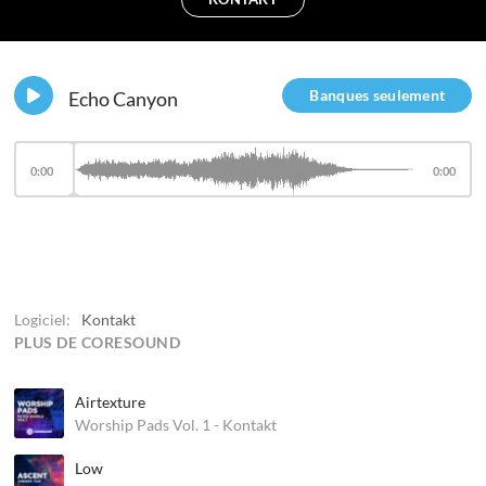
Banques seulement
Echo Canyon
0:00
0:00
Logiciel:
Kontakt
PLUS DE CORESOUND
Airtexture
Worship Pads Vol. 1 - Kontakt
Low