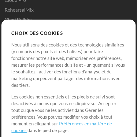
RehearsalMix
ChartBuilder
Répétition en Solo
CHOIX DES COOKIES
Chart Pro
Nous utilisons des cookies et des technologies similaires
Modèles ProPresenter
(y compris des pixels et des balises) pour faire
fonctionner notre site web, mémoriser vos préférences,
Sons
mesurer les performances du site et - uniquement si vous
le souhaitez - activer des fonctions d'analyse et de
Boutique
Compte
marketing qui peuvent partager des informations avec
Acheter des crédits
Connexion
des tiers.
Contenu gratuit
S'inscrire
Les cookies non essentiels et les pixels de suivi sont
Demander les pistes
Voir le panier
désactivés à moins que vous ne cliquiez sur Accepter
tout ou que vous ne les activiez dans Gérer les
préférences. Vous pouvez modifier vos choix à tout
Extras
moment en cliquant sur
Préférences en matière de
Sessions
cookies
dans le pied de page.