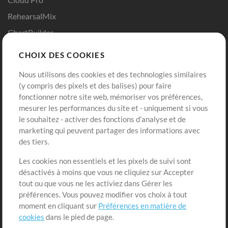
RehearsalMix
ChartBuilder
Répétition en Solo
CHOIX DES COOKIES
Chart Pro
Nous utilisons des cookies et des technologies similaires
Modèles ProPresenter
(y compris des pixels et des balises) pour faire
fonctionner notre site web, mémoriser vos préférences,
Sons
mesurer les performances du site et - uniquement si vous
le souhaitez - activer des fonctions d'analyse et de
Boutique
Compte
marketing qui peuvent partager des informations avec
Acheter des crédits
Connexion
des tiers.
Contenu gratuit
S'inscrire
Les cookies non essentiels et les pixels de suivi sont
Demander les pistes
Voir le panier
désactivés à moins que vous ne cliquiez sur Accepter
tout ou que vous ne les activiez dans Gérer les
préférences. Vous pouvez modifier vos choix à tout
Extras
moment en cliquant sur
Préférences en matière de
Sessions
cookies
dans le pied de page.