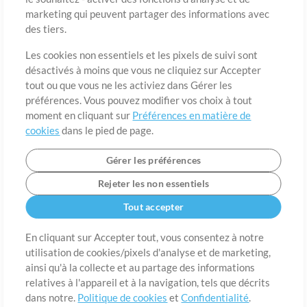
marketing qui peuvent partager des informations avec
des tiers.
Pays
Code postal
Les cookies non essentiels et les pixels de suivi sont
désactivés à moins que vous ne cliquiez sur Accepter
tout ou que vous ne les activiez dans Gérer les
Étât
Langue
préférences. Vous pouvez modifier vos choix à tout
moment en cliquant sur
Préférences en matière de
cookies
dans le pied de page.
Gérer les préférences
Rejeter les non essentiels
Tout accepter
En cliquant sur Accepter tout, vous consentez à notre
utilisation de cookies/pixels d'analyse et de marketing,
A propos de
ainsi qu'à la collecte et au partage des informations
Conditions d’utilisation
Confidentialité
Préférences en
matière de cookies
Contact
relatives à l'appareil et à la navigation, tels que décrits
dans notre.
Politique de cookies
et
Confidentialité
.
©2006-2026 par MultiTracks LLC. Tous droits réservés.