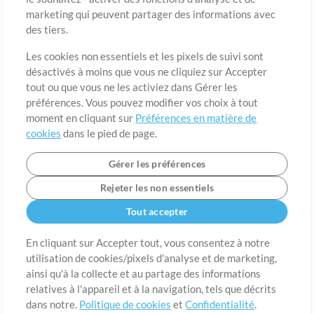
marketing qui peuvent partager des informations avec
des tiers.
Pays
Code postal
Les cookies non essentiels et les pixels de suivi sont
désactivés à moins que vous ne cliquiez sur Accepter
tout ou que vous ne les activiez dans Gérer les
Étât
Langue
préférences. Vous pouvez modifier vos choix à tout
moment en cliquant sur
Préférences en matière de
cookies
dans le pied de page.
Gérer les préférences
Rejeter les non essentiels
Tout accepter
En cliquant sur Accepter tout, vous consentez à notre
utilisation de cookies/pixels d'analyse et de marketing,
A propos de
ainsi qu'à la collecte et au partage des informations
Conditions d’utilisation
Confidentialité
Préférences en
matière de cookies
Contact
relatives à l'appareil et à la navigation, tels que décrits
dans notre.
Politique de cookies
et
Confidentialité
.
©2006-2026 par MultiTracks LLC. Tous droits réservés.