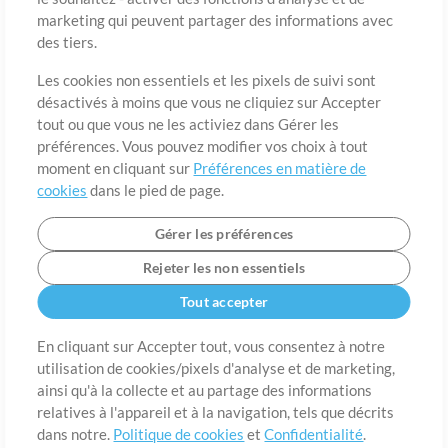
marketing qui peuvent partager des informations avec
des tiers.
Pays
Code postal
Les cookies non essentiels et les pixels de suivi sont
désactivés à moins que vous ne cliquiez sur Accepter
tout ou que vous ne les activiez dans Gérer les
Étât
Langue
préférences. Vous pouvez modifier vos choix à tout
moment en cliquant sur
Préférences en matière de
cookies
dans le pied de page.
Gérer les préférences
Rejeter les non essentiels
Tout accepter
En cliquant sur Accepter tout, vous consentez à notre
utilisation de cookies/pixels d'analyse et de marketing,
A propos de
ainsi qu'à la collecte et au partage des informations
Conditions d’utilisation
Confidentialité
Préférences en
matière de cookies
Contact
relatives à l'appareil et à la navigation, tels que décrits
dans notre.
Politique de cookies
et
Confidentialité
.
©2006-2026 par MultiTracks LLC. Tous droits réservés.