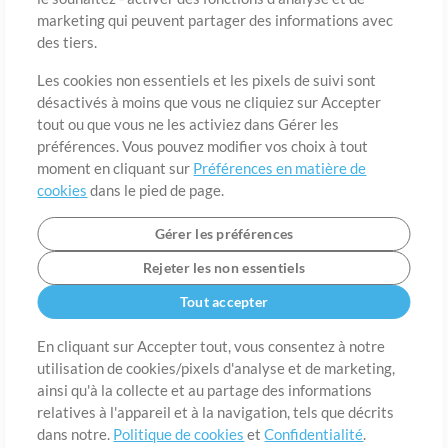
marketing qui peuvent partager des informations avec
des tiers.
Pays
Code postal
Les cookies non essentiels et les pixels de suivi sont
désactivés à moins que vous ne cliquiez sur Accepter
tout ou que vous ne les activiez dans Gérer les
Étât
Langue
préférences. Vous pouvez modifier vos choix à tout
moment en cliquant sur
Préférences en matière de
cookies
dans le pied de page.
Gérer les préférences
Rejeter les non essentiels
Tout accepter
En cliquant sur Accepter tout, vous consentez à notre
utilisation de cookies/pixels d'analyse et de marketing,
A propos de
ainsi qu'à la collecte et au partage des informations
Conditions d’utilisation
Confidentialité
Préférences en
matière de cookies
Contact
relatives à l'appareil et à la navigation, tels que décrits
dans notre.
Politique de cookies
et
Confidentialité
.
©2006-2026 par MultiTracks LLC. Tous droits réservés.