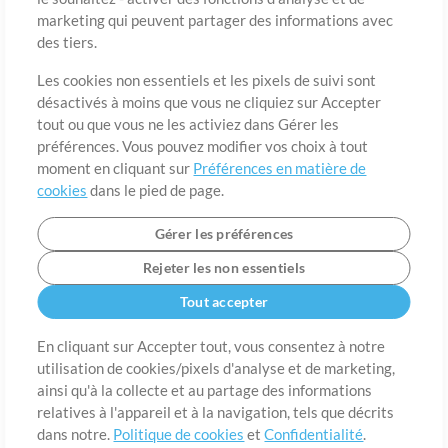
marketing qui peuvent partager des informations avec
des tiers.
Pays
Code postal
Les cookies non essentiels et les pixels de suivi sont
désactivés à moins que vous ne cliquiez sur Accepter
tout ou que vous ne les activiez dans Gérer les
Étât
Langue
préférences. Vous pouvez modifier vos choix à tout
moment en cliquant sur
Préférences en matière de
cookies
dans le pied de page.
Gérer les préférences
Rejeter les non essentiels
Tout accepter
En cliquant sur Accepter tout, vous consentez à notre
utilisation de cookies/pixels d'analyse et de marketing,
A propos de
ainsi qu'à la collecte et au partage des informations
Conditions d’utilisation
Confidentialité
Préférences en
matière de cookies
Contact
relatives à l'appareil et à la navigation, tels que décrits
dans notre.
Politique de cookies
et
Confidentialité
.
©2006-2026 par MultiTracks LLC. Tous droits réservés.