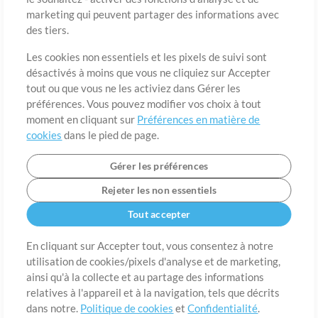
marketing qui peuvent partager des informations avec
des tiers.
Pays
Code postal
Les cookies non essentiels et les pixels de suivi sont
désactivés à moins que vous ne cliquiez sur Accepter
tout ou que vous ne les activiez dans Gérer les
Étât
Langue
préférences. Vous pouvez modifier vos choix à tout
moment en cliquant sur
Préférences en matière de
cookies
dans le pied de page.
Gérer les préférences
Rejeter les non essentiels
Tout accepter
En cliquant sur Accepter tout, vous consentez à notre
utilisation de cookies/pixels d'analyse et de marketing,
A propos de
ainsi qu'à la collecte et au partage des informations
Conditions d’utilisation
Confidentialité
Préférences en
matière de cookies
Contact
relatives à l'appareil et à la navigation, tels que décrits
dans notre.
Politique de cookies
et
Confidentialité
.
©2006-2026 par MultiTracks LLC. Tous droits réservés.